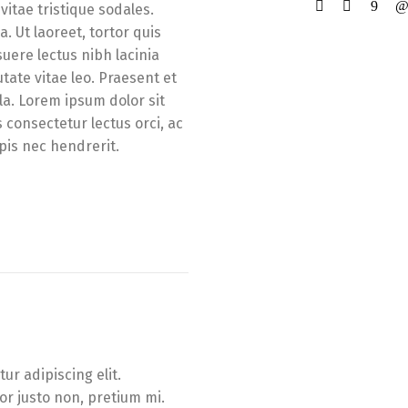
vitae tristique sodales.
. Ut laoreet, tortor quis
suere lectus nibh lacinia
utate vitae leo. Praesent et
la. Lorem ipsum dolor sit
s consectetur lectus orci, ac
pis nec hendrerit.
ur adipiscing elit.
tor justo non, pretium mi.