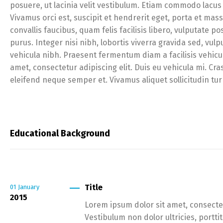
posuere, ut lacinia velit vestibulum. Etiam commodo lacus 
Vivamus orci est, suscipit et hendrerit eget, porta et massa
convallis faucibus, quam felis facilisis libero, vulputate po
purus. Integer nisi nibh, lobortis viverra gravida sed, vulp
vehicula nibh. Praesent fermentum diam a facilisis vehicu
amet, consectetur adipiscing elit. Duis eu vehicula mi. Cra
eleifend neque semper et. Vivamus aliquet sollicitudin tur
Educational Background
Title
01
January
2015
Lorem ipsum dolor sit amet, consectet
Vestibulum non dolor ultricies, portti