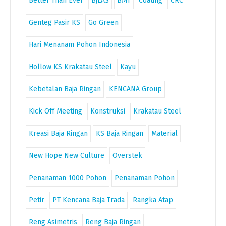
Better Than Ever
BjLAS
BMT
Coating
CRC
Genteg Pasir KS
Go Green
Hari Menanam Pohon Indonesia
Hollow KS Krakatau Steel
Kayu
Kebetalan Baja Ringan
KENCANA Group
Kick Off Meeting
Konstruksi
Krakatau Steel
Kreasi Baja Ringan
KS Baja Ringan
Material
New Hope New Culture
Overstek
Penanaman 1000 Pohon
Penanaman Pohon
Petir
PT Kencana Baja Trada
Rangka Atap
Reng Asimetris
Reng Baja Ringan